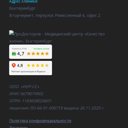
Адрес клиники:
Екатеринбург
Вторчермет, переулок Ремесленный 6, офис 2
ООО «НУР-СС»
ИНН: 6679074902
ОГРН: 1169658024601
лицензия ЛО-66-01-006719 выдана 26.11.2020 г.
Политика конфиденциальности
Лицензии