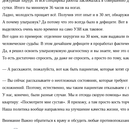
дежурный хирург. И вся специфика работы заключалась в совершенно дич
сутки. Итого ты минимум 36 часов на ногах.
Ладно, молодость прощает всё. Получив этот опыт и в 30 лет, обнаружив
А почему ультразвук? Да потому что это всегда было в дефиците. Вот в
выделялось очень мало времени на само УЗИ как таковое.
Вот один из примеров: отделение хирургии на 30 коек, нам выдавали п
человеческие судьбы. В этом дичайшем дефиците я проработал фактичес
Да, я решил освоить ультразвуковую диагностику и вы знаете, мне это 
То есть достаточно спросить, да даже не спросить, а просто по тому, ка
— А расскажите, пожалуйста, вот как быть пациентам, которые хотят ср
— Вы сейчас рассказываете о неотложных состояниях, которые требуют 
осложнений. Поэтому, естественно, мы таким пациентам отказываем с п
У нас, конечно, были разные случаи. Мы и отсюда скорую помощь» вызыв
квартиру: «Посмотрите мне сустав». Я прихожу, а там просто кость то
Наша политика вообще направлена на улучшение качества жизни, что и
Внимание
Важно обратиться к врачу и обсудить любые противопоказа