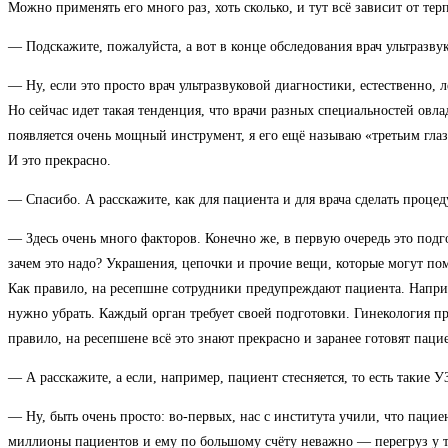
Можно применять его много раз, хоть сколько, и тут всё зависит от терп
— Подскажите, пожалуйста, а вот в конце обследования врач ультразву
— Ну, если это просто врач ультразвуковой диагностики, естественно, 
Но сейчас идет такая тенденция, что врачи разных специальностей овл
появляется очень мощный инструмент, я его ещё называю «третьим глазо
И это прекрасно.
— Спасибо. А расскажите, как для пациента и для врача сделать процед
— Здесь очень много факторов. Конечно же, в первую очередь это подг
зачем это надо? Украшения, цепочки и прочие вещи, которые могут пом
Как правило, на ресепшне сотрудники предупреждают пациента. Наприм
нужно убрать. Каждый орган требует своей подготовки. Гинекология пр
правило, на ресепшене всё это знают прекрасно и заранее готовят пац
— А расскажите, а если, например, пациент стесняется, то есть такие
— Ну, быть очень просто: во-первых, нас с института учили, что пацие
миллионы пациентов и ему по большому счёту неважно — перегруз у тебя