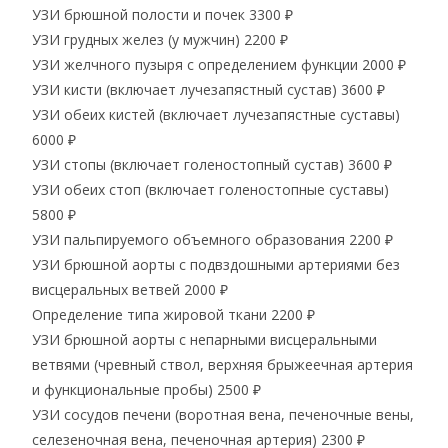
УЗИ брюшной полости и почек
3300 ₽
УЗИ грудных желез (у мужчин)
2200 ₽
УЗИ желчного пузыря с определением функции
2000 ₽
УЗИ кисти (включает лучезапястный сустав)
3600 ₽
УЗИ обеих кистей (включает лучезапястные суставы)
6000 ₽
УЗИ стопы (включает голеностопный сустав)
3600 ₽
УЗИ обеих стоп (включает голеностопные суставы)
5800 ₽
УЗИ пальпируемого объемного образования
2200 ₽
УЗИ брюшной аорты с подвздошными артериями без
висцеральных ветвей
2000 ₽
Определение типа жировой ткани
2200 ₽
УЗИ брюшной аорты с непарными висцеральными
ветвями (чревный ствол, верхняя брыжеечная артерия
и функциональные пробы)
2500 ₽
УЗИ сосудов печени (воротная вена, печеночные вены,
селезеночная вена, печеночная артерия)
2300 ₽