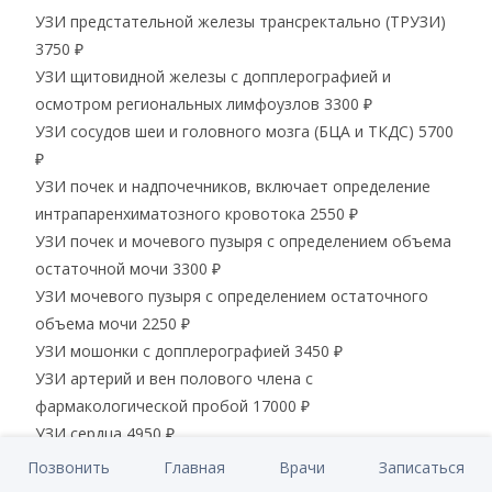
УЗИ предстательной железы трансректально (ТРУЗИ)
3750 ₽
УЗИ щитовидной железы с допплерографией и
осмотром региональных лимфоузлов
3300 ₽
УЗИ сосудов шеи и головного мозга (БЦА и ТКДС)
5700
₽
УЗИ почек и надпочечников, включает определение
интрапаренхиматозного кровотока
2550 ₽
УЗИ почек и мочевого пузыря с определением объема
остаточной мочи
3300 ₽
УЗИ мочевого пузыря с определением остаточного
объема мочи
2250 ₽
УЗИ мошонки с допплерографией
3450 ₽
УЗИ артерий и вен полового члена с
фармакологической пробой
17000 ₽
УЗИ сердца
4950 ₽
Врачебное мнение (собеседование с врачом)
3000 ₽
Позвонить
Главная
Врачи
Записаться
УЗИ 1 нерва
4800 ₽